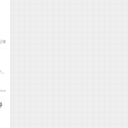
g记录
对下一
nux
导