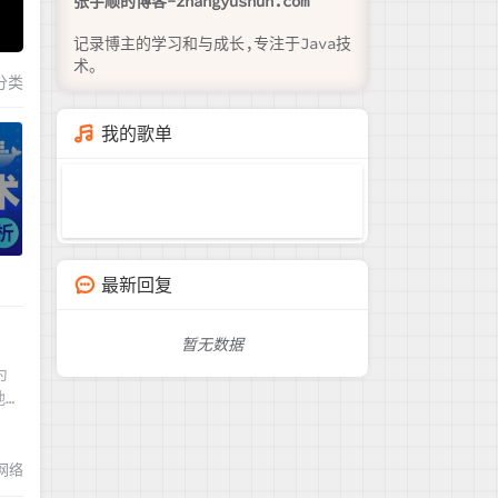
张宇顺的博客-zhangyushun.com
记录博主的学习和与成长,专注于Java技
分类
我的歌单
最新回复
暂无数据
为
地址
申请
网络