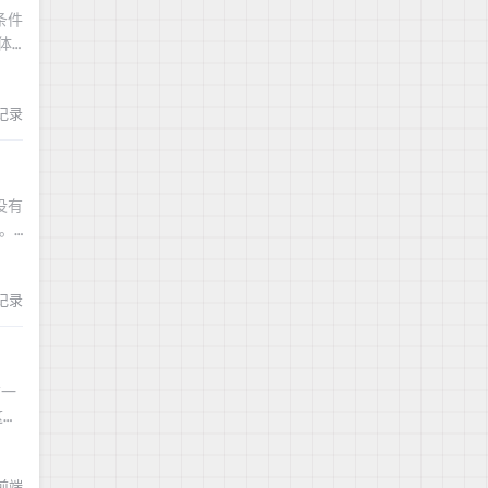
条件
体
g记录
没有
值。
示这
g记录
结一
这次
前端