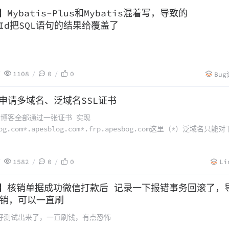
】Mybatis-Plus和Mybatis混着写，导致的
ById把SQL语句的结果给覆盖了
1108
0
0
Bu
h 申请多域名、泛域名SSL证书
个博客全部通过一张证书 实现
blog.com*.apesblog.com*.frp.apesbog.com这里（*）泛域名只能
、而不是无限递归相关地址github项目地址：GitHub -
me: A library of re
1582
0
0
Li
录】核销单据成功微信打款后 记录一下报错事务回滚了，
销，可以一直刷
好测试出来了，一直刷钱，有点恐怖