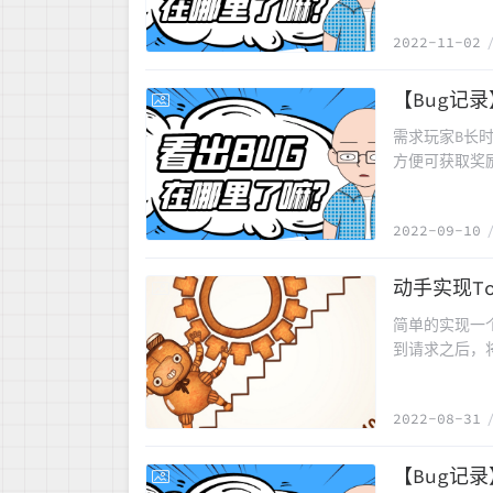
2022-11-02
【Bug记
2022-09-10
需求玩家B长
方便可获取奖
任务时，我没
发放
2022-09-10
动手实现To
2022-08-31
简单的实现一个
到请求之后，
目标资源通过输出流
jav
2022-08-31
【Bug记录
2022-08-12