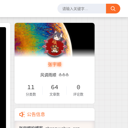
张宇顺
风调雨顺 ⛵️⛵️⛵️
11
64
0
分类数
文章数
评论数
公告信息