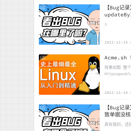
【Bug记录
2022-11-15
update
3
2022-11-15
Acme.s
2022-11-14
效果如图 整
Httpsapes
级全部域名生效
deepmind/ac
2022-11-14
【Bug记
2022-11-02
致单据没核
真有我的，还