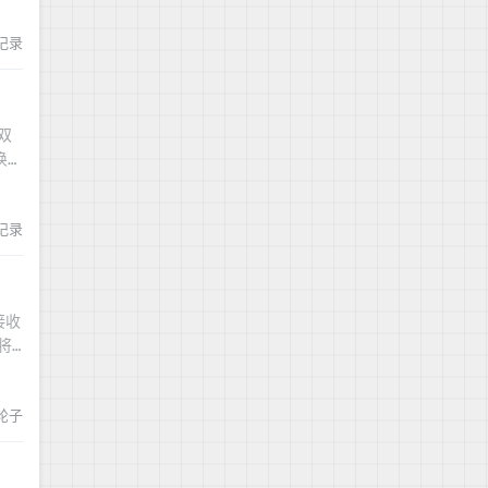
g记录
双
唤醒
一直
g记录
接收
将
rt
轮子