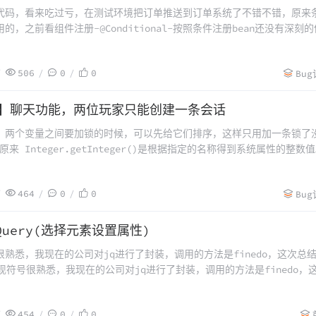
代码，看来吃过亏，在测试环境把订单推送到订单系统了不错不错，原来
的，之前看组件注册-@Conditional-按照条件注册bean还没有深刻的
了
506
0
0
Bu
录】聊天功能，两位玩家只能创建一条会话
，两个变量之间要加锁的时候，可以先给它们排序，这样只用加一条锁了
。原来 Integer.getInteger()是根据指定的名称得到系统属性的整数
被认为是系统属性的名称。属性值字符串将被解释成一个整数，并且以表
ger对象形式返回。需求
464
0
0
Bu
Query(选择元素设置属性)
熟悉，我现在的公司对jq进行了封装，调用的方法是finedo，这次总
现符号很熟悉，我现在的公司对jq进行了封装，调用的方法是finedo，
是如何实现符号很熟悉，我现在的公司对jq进行了封装，调用的方法是
次总结一下jq是如何实现().cs
454
0
0