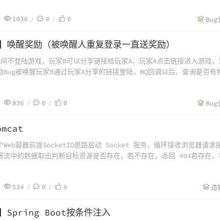
1036
0
0
Bu
录】唤醒奖励（被唤醒人重复登录一直送奖励）
时间不登陆游戏，玩家B可以分享链接给玩家A，玩家A点击链接进入游戏，
励Bug被唤醒玩家B通过玩家A分享的链接登陆，MQ回调以后，查询是否有
加唤醒任务是否已完成这个条件，导致玩家A一直点链接进入游戏，奖励
836
0
0
Bu
mcat
Web容器前提SocketIO思路启动 Socket 服务，循环接收浏览器请求
将流中的数据取出判断目标资源是否存在，若不存在，返回 404若存在，
响应给客户端代码Tomcatpackage com.apesblog.tomcat;impo
534
0
0
造
】Spring Boot按条件注入