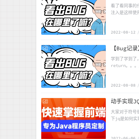
看了看同事的
注入是这样使用
会，现在理解
2022-08-12
【Bug记
2022-08-08
学到了学到了
return。。
第一个参数将
个值的Inte
2022-08-08
动手实现J
2022-06-06
大家对于符号很
下jq是如何实
总结一下jq
finedo，这
2022-06-06