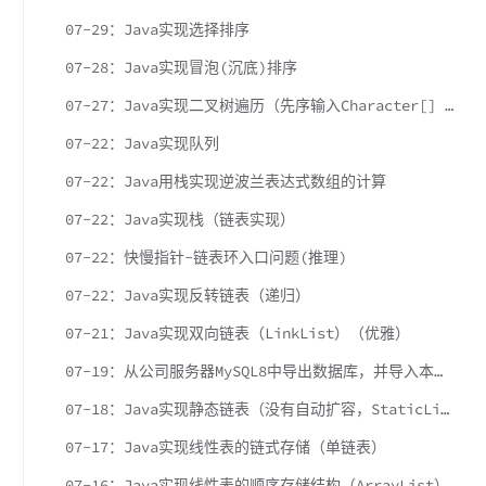
07-29：Java实现选择排序
07-28：Java实现冒泡(沉底)排序
07-27：Java实现二叉树遍历（先序输入Character[] t = {'a','b','#','d','#','#','c','#','#'};）
07-22：Java实现队列
07-22：Java用栈实现逆波兰表达式数组的计算
07-22：Java实现栈（链表实现）
07-22：快慢指针-链表环入口问题(推理)
07-22：Java实现反转链表（递归）
07-21：Java实现双向链表（LinkList）（优雅）
07-19：从公司服务器MySQL8中导出数据库，并导入本地MySQL5（手动修改）
07-18：Java实现静态链表（没有自动扩容，StaticList类代码不够优雅）
07-17：Java实现线性表的链式存储（单链表）
07-16：Java实现线性表的顺序存储结构（ArrayList）