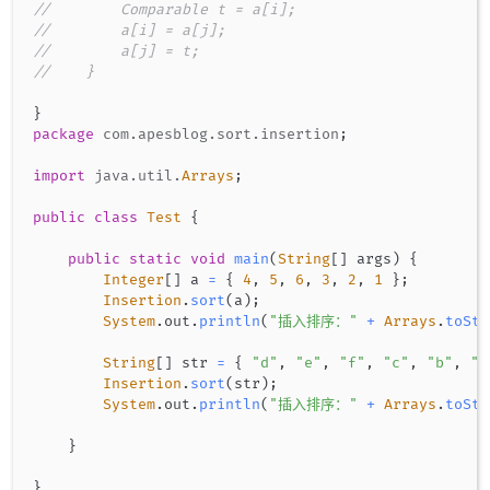
//        Comparable t = a[i];
//        a[i] = a[j];
//        a[j] = t;
//    }
}
package
com
.
apesblog
.
sort
.
insertion
;
import
java
.
util
.
Arrays
;
public
class
Test
{
public
static
void
main
(
String
[
]
 args
)
{
Integer
[
]
 a 
=
{
4
,
5
,
6
,
3
,
2
,
1
}
;
Insertion
.
sort
(
a
)
;
System
.
out
.
println
(
"插入排序："
+
Arrays
.
toStr
String
[
]
 str 
=
{
"d"
,
"e"
,
"f"
,
"c"
,
"b"
,
"a
Insertion
.
sort
(
str
)
;
System
.
out
.
println
(
"插入排序："
+
Arrays
.
toStr
}
}