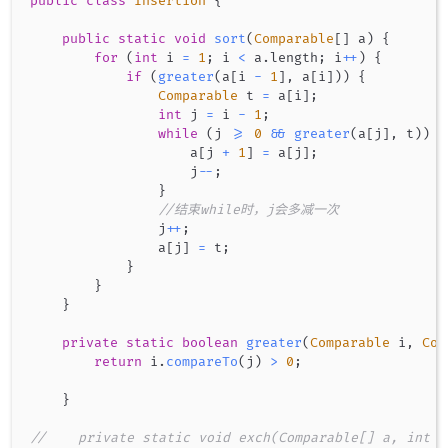
public
class
Insertion
{
public
static
void
sort
(
Comparable
[
]
 a
)
{
for
(
int
 i 
=
1
;
 i 
<
 a
.
length
;
 i
++
)
{
if
(
greater
(
a
[
i 
-
1
]
,
 a
[
i
]
)
)
{
Comparable
 t 
=
 a
[
i
]
;
int
 j 
=
 i 
-
1
;
while
(
j 
>=
0
&&
greater
(
a
[
j
]
,
 t
)
)
{
                    a
[
j 
+
1
]
=
 a
[
j
]
;
                    j
--
;
}
//结束while时，j会多减一次
                j
++
;
                a
[
j
]
=
 t
;
}
}
}
private
static
boolean
greater
(
Comparable
 i
,
Com
return
 i
.
compareTo
(
j
)
>
0
;
}
//    private static void exch(Comparable[] a, int i