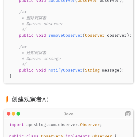
public
void
addObserver
(
Observer
 observer
)
;
/**

     * 删除观察者

     * @param observer

     */
public
void
removeObserver
(
Observer
 observer
)
;
/**

     * 通知观察者

     * @param message

     */
public
void
notifyObserver
(
String
 message
)
;
}
创建观察者A：
import
apesblog
.
com
.
observer
.
Observer
;
public
class
ObserverA
implements
Observer
{