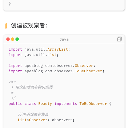
}
创建被观察者：
import
java
.
util
.
ArrayList
;
import
java
.
util
.
List
;
import
apesblog
.
com
.
observer
.
Observer
;
import
apesblog
.
com
.
observer
.
ToBeObserver
;
/**

 * 定义被观察者的实现类

 *

 */
public
class
Beauty
implements
ToBeObserver
{
//声明观察者集合
List
<
Observer
>
 observers
;