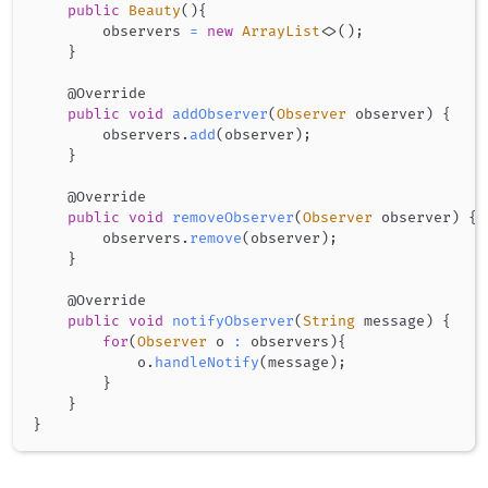
public
Beauty
(
)
{
        observers 
=
new
ArrayList
<
>
(
)
;
}
@Override
public
void
addObserver
(
Observer
 observer
)
{
        observers
.
add
(
observer
)
;
}
@Override
public
void
removeObserver
(
Observer
 observer
)
{
        observers
.
remove
(
observer
)
;
}
@Override
public
void
notifyObserver
(
String
 message
)
{
for
(
Observer
 o 
:
 observers
)
{
            o
.
handleNotify
(
message
)
;
}
}
}