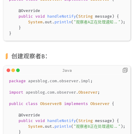
@Override
public
void
handleNotify
(
String
 message
)
{
System
.
out
.
println
(
"观察者A正在处理通知.."
)
;
}
}
创建观察者B：
package
apesblog
.
com
.
observer
.
impl
;
import
apesblog
.
com
.
observer
.
Observer
;
public
class
ObserverB
implements
Observer
{
@Override
public
void
handleNotify
(
String
 message
)
{
System
.
out
.
println
(
"观察者B正在处理通知.."
)
;
}