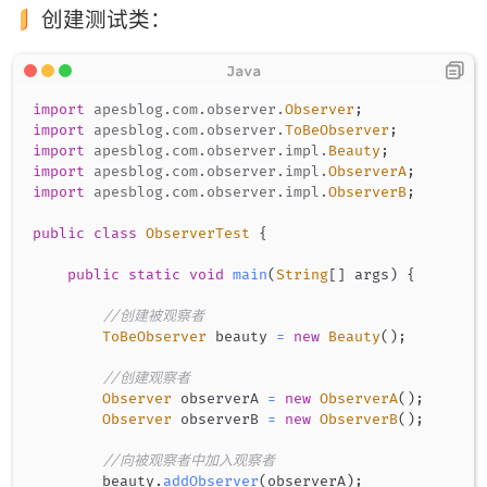
创建测试类：
import
apesblog
.
com
.
observer
.
Observer
;
import
apesblog
.
com
.
observer
.
ToBeObserver
;
import
apesblog
.
com
.
observer
.
impl
.
Beauty
;
import
apesblog
.
com
.
observer
.
impl
.
ObserverA
;
import
apesblog
.
com
.
observer
.
impl
.
ObserverB
;
public
class
ObserverTest
{
public
static
void
main
(
String
[
]
 args
)
{
//创建被观察者
ToBeObserver
 beauty 
=
new
Beauty
(
)
;
//创建观察者
Observer
 observerA 
=
new
ObserverA
(
)
;
Observer
 observerB 
=
new
ObserverB
(
)
;
//向被观察者中加入观察者
        beauty
.
addObserver
(
observerA
)
;