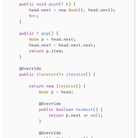
public
void
push
(
T
 t
)
{
        head
.
next 
=
new
Node
(
t
,
 head
.
next
)
;
N
++
;
}
public
T
pop
(
)
{
Node
 p 
=
 head
.
next
;
        head
.
next 
=
 head
.
next
.
next
;
return
 p
.
item
;
}
@Override
public
Iterator
<
T
>
iterator
(
)
{
return
new
Iterator
(
)
{
Node
 p 
=
 head
;
@Override
public
boolean
hasNext
(
)
{
return
 p
.
next 
!=
null
;
}
@Override