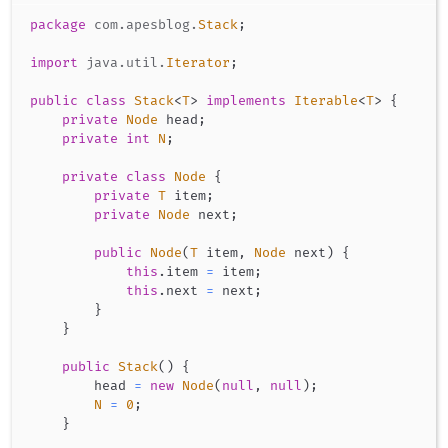
package
com
.
apesblog
.
Stack
;
import
java
.
util
.
Iterator
;
public
class
Stack
<
T
>
implements
Iterable
<
T
>
{
private
Node
 head
;
private
int
N
;
private
class
Node
{
private
T
 item
;
private
Node
 next
;
public
Node
(
T
 item
,
Node
 next
)
{
this
.
item 
=
 item
;
this
.
next 
=
 next
;
}
}
public
Stack
(
)
{
        head 
=
new
Node
(
null
,
null
)
;
N
=
0
;
}