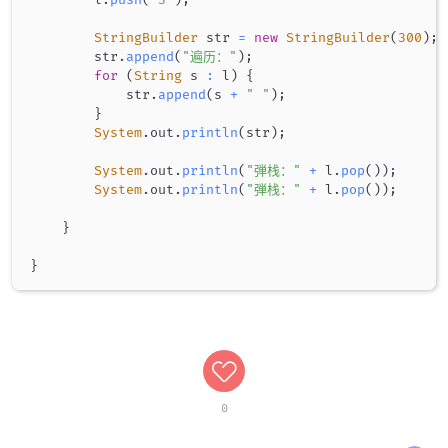
        l
.
push
(
"3"
)
;
StringBuilder
 str 
=
new
StringBuilder
(
300
)
;
        str
.
append
(
"遍历："
)
;
for
(
String
 s 
:
 l
)
{
            str
.
append
(
s 
+
" "
)
;
}
System
.
out
.
println
(
str
)
;
System
.
out
.
println
(
"弾栈："
+
 l
.
pop
(
)
)
;
System
.
out
.
println
(
"弾栈："
+
 l
.
pop
(
)
)
;
}
}
0