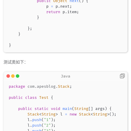
public
Object
next
(
)
{
                p 
=
 p
.
next
;
return
 p
.
item
;
}
}
;
}
}
测试类如下：
package
com
.
apesblog
.
Stack
;
public
class
Test
{
public
static
void
main
(
String
[
]
 args
)
{
Stack
<
String
>
 l 
=
new
Stack
<
String
>
(
)
;
        l
.
push
(
"1"
)
;
        l
.
push
(
"2"
)
;